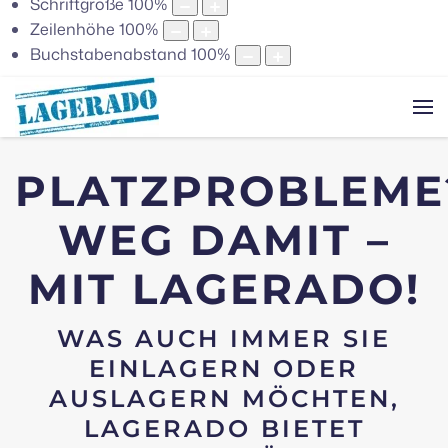
Schriftgröße
100
%
Zeilenhöhe
100
%
Buchstabenabstand
100
%
PRIVATE
ABTEILE
PLATZPROBLEME
WEG DAMIT –
MIT LAGERADO!
WAS AUCH IMMER SIE
EINLAGERN ODER
AUSLAGERN MÖCHTEN,
LAGERADO BIETET