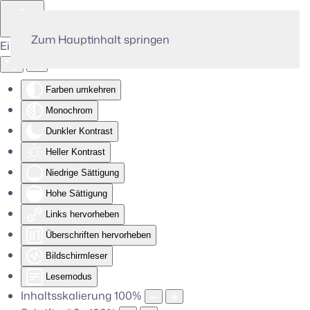
Zum Hauptinhalt springen
Eingabehilfen öffnen
Farben umkehren
Monochrom
Dunkler Kontrast
Heller Kontrast
Niedrige Sättigung
Hohe Sättigung
Links hervorheben
Überschriften hervorheben
Bildschirmleser
Lesemodus
Inhaltsskalierung
100
%